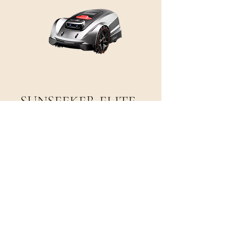
SUNSEEKER ELITE
X3 GEN-2 - 800 M²
Prix
999,00 €
Robot tondeuse Sunseeker pour tondre des 
surfaces jusqu'à 800 m² sans câble 
périphérique ni antenne. Technologie 
AONavi 2.0 (nRTK + Vslam) et VIsion AI. 
Caméra binoculaire avec vision diurne. 
Largeur de coupe 20 cm. Batterie 5 Ah. 
Capacité de franchissement 30 % - 170°. 